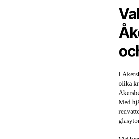
Val
Åk
oc
I Åkers
olika kr
Åkersbe
Med hjä
renvatt
glasytor