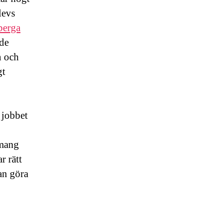
levs
berga
ade
n och
gt
 jobbet
emang
r rätt
an göra