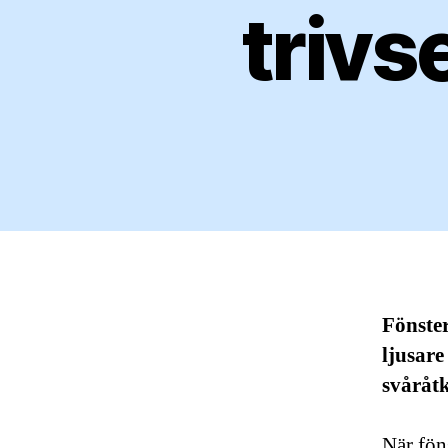
trivs
Fönster
ljusare
svåråt
När föns