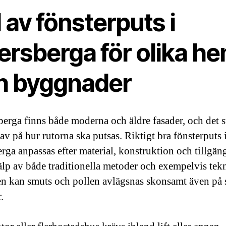
 av fönsterputs i
ersberga för olika h
h byggnader
berga finns både moderna och äldre fasader, och det st
av på hur rutorna ska putsas. Riktigt bra fönsterputs 
rga anpassas efter material, konstruktion och tillgäng
lp av både traditionella metoder och exempelvis tek
en kan smuts och pollen avlägsnas skonsamt även på 
.