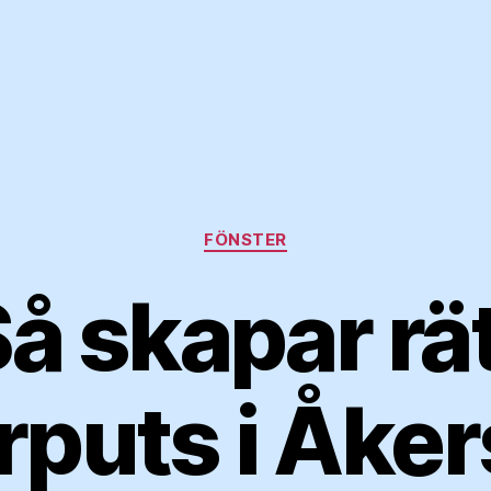
Kategorier
FÖNSTER
å skapar rä
rputs i Åke