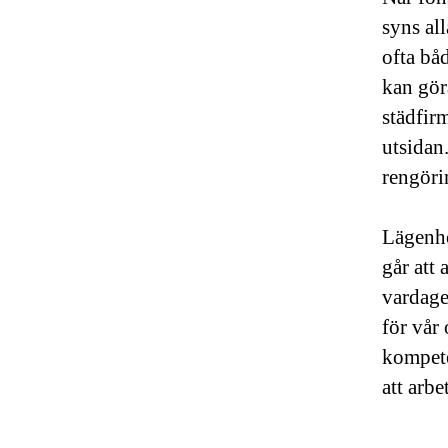
syns al
ofta bå
kan göra
städfir
utsidan
rengöri
Lägenhe
går att 
vardage
för vår 
kompete
att arbe