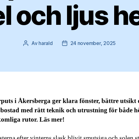
el och ljus
Av
harald
24 november, 2025
Inläggsförfattare
Inläggsdatum
puts i Åkersberga ger klara fönster, bättre utsikt
 bostad med rätt teknik och utrustning för både 
komliga rutor. Läs mer!
terna efter vinterns slask blivit smutsiga och solen s