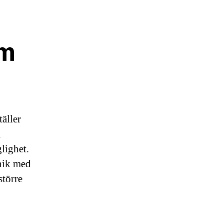
em
äller
i
lighet.
nik med
större