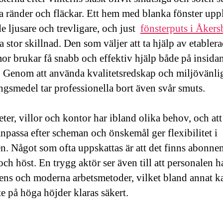
la ränder och fläckar. Ett hem med blanka fönster upp
de ljusare och trevligare, och just
fönsterputs i Åkers
 stor skillnad. Den som väljer att ta hjälp av etabler
mor brukar få snabb och effektiv hjälp både på insida
. Genom att använda kvalitetsredskap och miljövänli
ngsmedel tar professionella bort även svår smuts.
ter, villor och kontor har ibland olika behov, och att
anpassa efter scheman och önskemål ger flexibilitet i
n. Något som ofta uppskattas är att det finns abonn
och höst. En trygg aktör ser även till att personalen ha
ns och moderna arbetsmetoder, vilket bland annat k
te på höga höjder klaras säkert.