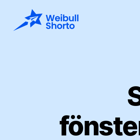
Weibullshorto.se
S
fönste