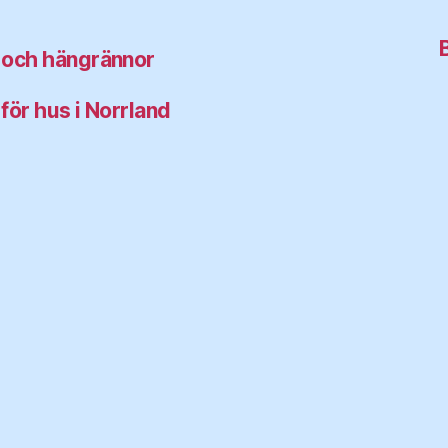
r och hängrännor
för hus i Norrland