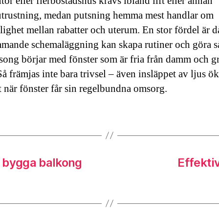
or eller flerbostadshus krävs ibland lift eller annan
utrustning, medan putsning hemma mest handlar om
lighet mellan rabatter och uterum. En stor fördel är då
mande schemaläggning kan skapa rutiner och göra så
äsong börjar med fönster som är fria från damm och g
å främjas inte bara trivsel – även insläppet av ljus ök
 när fönster får sin regelbundna omsorg.
a bygga balkong
Effekti