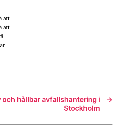
 att
 att
rå
ar
v och hållbar avfallshantering i
→
Stockholm