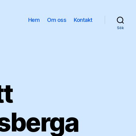
Hem
Om oss
Kontakt
Sök
tt
rsberga