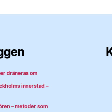
äggen
K
ver dräneras om
tockholms innerstad –
 rören – metoder som