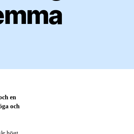
 hemma
 och en
höga och
tår högt