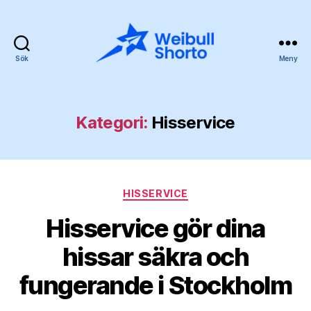
Sök
Meny
Weibullshorto.se
Kategori:
Hisservice
Kategorier
HISSERVICE
Hisservice gör dina
hissar säkra och
fungerande i Stockholm