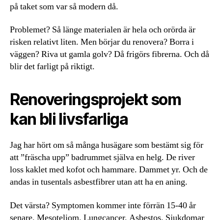
på taket som var så modern då.
Problemet? Så länge materialen är hela och orörda är
risken relativt liten. Men börjar du renovera? Borra i
väggen? Riva ut gamla golv? Då frigörs fibrerna. Och då
blir det farligt på riktigt.
Renoveringsprojekt som
kan bli livsfarliga
Jag har hört om så många husägare som bestämt sig för
att ”fräscha upp” badrummet själva en helg. De river
loss kaklet med kofot och hammare. Dammet yr. Och de
andas in tusentals asbestfibrer utan att ha en aning.
Det värsta? Symptomen kommer inte förrän 15-40 år
senare. Mesoteliom. Lungcancer. Asbestos. Sjukdomar