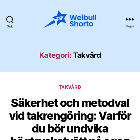
Sök
Meny
Weibullshorto.se
Kategori:
Takvård
Kategorier
TAKVÅRD
Säkerhet och metodval
vid takrengöring: Varför
du bör undvika