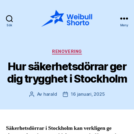
Sök
Meny
Weibullshorto.se
Kategorier
RENOVERING
Hur säkerhetsdörrar ger
dig trygghet i Stockholm
Av
harald
16 januari, 2025
Inläggsförfattare
Inläggsdatum
Säkerhetsdörrar i Stockholm kan verkligen ge